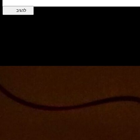
ת האוכל, הסלון וכל חדר וחלל ישנו את פניהם ויוארו באור רך שיתקבל מגו