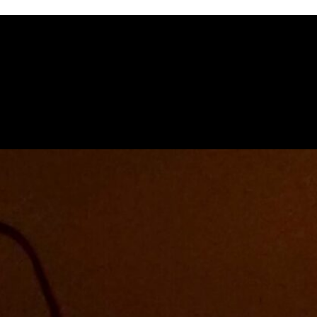
ראז וטיפני שעוצבו במיוחד רק עבורכם, (ללא תוספת עלות) חדר השינה, פינ