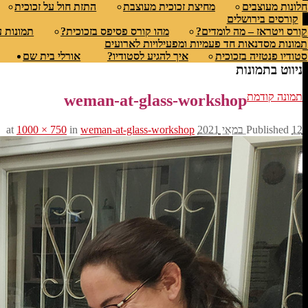
חלונות מעוצבים
מחיצת זכוכית מעוצבת
התזת חול על זכוכית
קורסים בירושלים
קורס ויטראז – מה לומדים?
מהו קורס פסיפס בזכוכית?
תמונות 
תמונות מסדנאות חד פעמיות ומפעילויות לארועים
סטודיו פנטזיה בזכוכית
איך להגיע לסטודיו?
אורלי בית שם
ניווט בתמונות
תמונה קודמת
weman-at-glass-workshop
12 במאי 2021
Published
at
weman-at-glass-workshop
in
1000 × 750