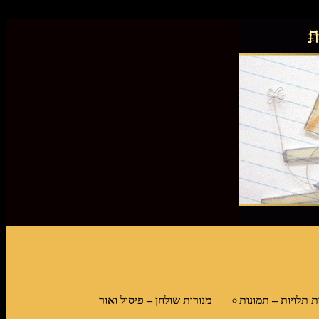
פס
ת תלויות – תמונות
מנורות שולחן – פיסול ואור