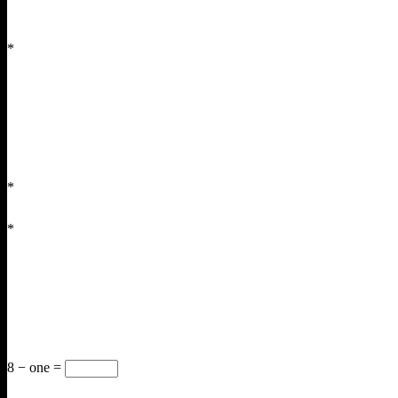
*
*
*
8 − one =