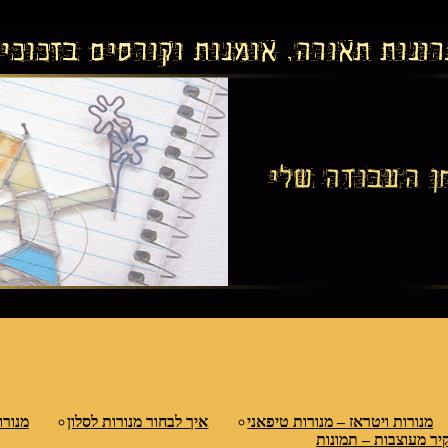
נות ולמחיצות דקורטיביות, קורסים בויטראז ובפסי
טראז
מנורות ויטראז – מנורות טיפאני
איך לבחור מנורות לסלון
מנורו
יר מעוצבות – תמונות