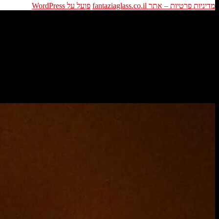
מדיניות פרטיות – אתר fantaziaglass.co.il
פועל על WordPress
פתרונות תאורה – פנים חדשות לסלון ישן
לא תכירו את הסלון שלכם כאשר תכניסו תאורה מעוצבת ותתקינו מנורות ויט
מנורת ויטראז לסלון