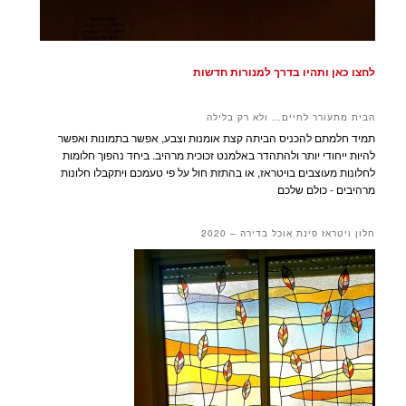
לחצו כאן ותהיו בדרך למנורות חדשות
הבית מתעורר לחיים… ולא רק בלילה
תמיד חלמתם להכניס הביתה קצת אומנות וצבע, אפשר בתמונות ואפשר
להיות ייחודי יותר ולהתהדר באלמנט זכוכית מרהיב. ביחד נהפוך חלומות
לחלונות מעוצבים בויטראז, או בהתזת חול על פי טעמכם ויתקבלו חלונות
מרהיבים - כולם שלכם
חלון ויטראז פינת אוכל בדירה – 2020