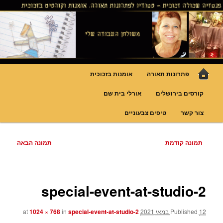
לדלג
גופי תאורה אומנותיים בעבודת יד, ויטראזים לחלונות ולמחיצות דקורטיביות, קורסים
בויטראז ובפסיפס
לתוכן
פנטזיה – פתרונות תאורה וסטודיו
לויטראז
תפריט
פתרונות תאורה
אומנות בזכוכית
ראשי
קורסים בירושלים
אורלי בית שם
צור קשר
טיפים צבעוניים
ניווט
תמונה קודמת
תמונה הבאה
בתמונות
special-event-at-studio-2
12 במאי 2021
Published
at
special-event-at-studio-2
in
1024 × 768