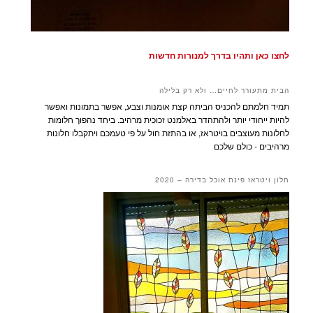
לחצו כאן ותהיו בדרך למנורות חדשות
הבית מתעורר לחיים… ולא רק בלילה
תמיד חלמתם להכניס הביתה קצת אומנות וצבע, אפשר בתמונות ואפשר
להיות ייחודי יותר ולהתהדר באלמנט זכוכית מרהיב. ביחד נהפוך חלומות
לחלונות מעוצבים בויטראז, או בהתזת חול על פי טעמכם ויתקבלו חלונות
מרהיבים - כולם שלכם
חלון ויטראז פינת אוכל בדירה – 2020