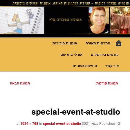
לדלג
גופי תאורה אומנותיים בעבודת יד, ויטראזים לחלונות ולמחיצות דקורטיביות, קורסים
בויטראז ובפסיפס
לתוכן
פנטזיה – פתרונות תאורה וסטודיו
לויטראז
תפריט
פתרונות תאורה
אומנות בזכוכית
ראשי
קורסים בירושלים
אורלי בית שם
צור קשר
טיפים צבעוניים
ניווט
תמונה קודמת
תמונה הבאה
בתמונות
special-event-at-studio
12 במאי 2021
Published
at
special-event-at-studio
in
1024 × 768