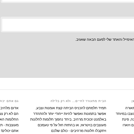
אימייל והאתר שלי לפעם הבאה שאגיב.
ן
הבית מתעורר לחיים… ולא רק בלילה
גם אתם יכולי
תאורה
תמיד חלמתם להכניס הביתה קצת אומנות וצבע,
אדום מלהיב, 
וצבו במיוחד
אפשר בתמונות ואפשר להיות ייחודי יותר ולהתהדר
הם לא רק צבע
ה, פינת
באלמנט זכוכית מרהיב. ביחד נהפוך חלומות לחלונות
החלומות האלו
 ויוארו
מעוצבים בויטראז, או בהתזת חול על פי טעמכם
מעוצבות - תו
ויתקבלו חלונות מרהיבים - כולם שלכם
אתם יכולים! א