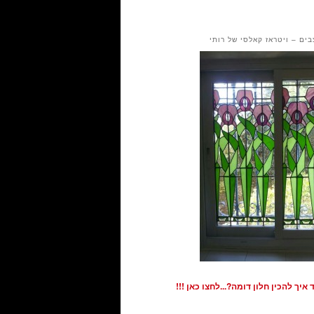
בים – ויטראז קאלסי של רותי
איך להכין חלון דומה?...לחצו כאן !!!