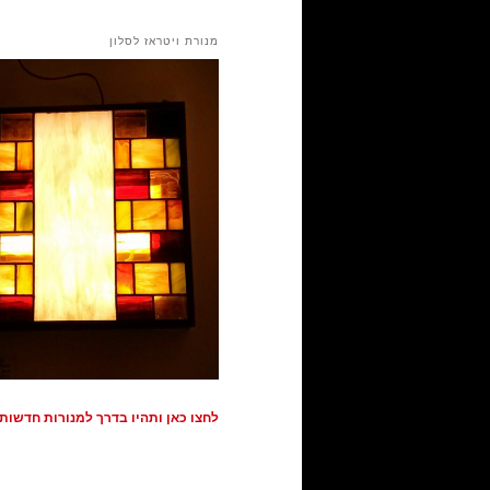
מנורת ויטראז לסלון
לחצו כאן ותהיו בדרך למנורות חדשות