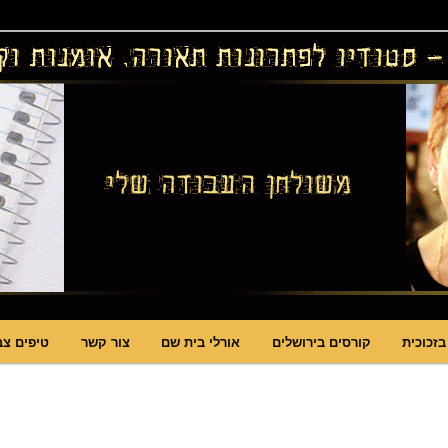
ויטראזים לחלונות ולמחיצות דקורטיביות, קורסים בויטראז ובפסיפס
ות תאורה וסטודיו לויטראז
בזכוכית
קורסים בירושלים
אורלי בית שם
צור קשר
טיפים צב