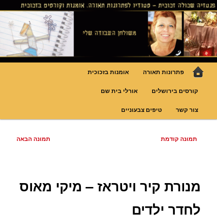
לדלג
גופי תאורה אומנותיים בעבודת יד, ויטראזים לחלונות ולמחיצות דקורטיביות, קורסים
בויטראז ובפסיפס
לתוכן
פנטזיה – פתרונות תאורה וסטודיו
לויטראז
תפריט
פתרונות תאורה
אומנות בזכוכית
ראשי
קורסים בירושלים
אורלי בית שם
צור קשר
טיפים צבעוניים
ניווט
תמונה קודמת
תמונה הבאה
בתמונות
מנורת קיר ויטראז – מיקי מאוס
לחדר ילדים