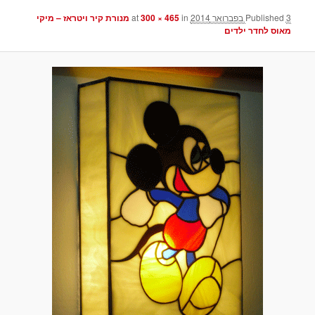
3 בפברואר 2014
Published
at
in
300 × 465
מנורת קיר ויטראז – מיקי
מאוס לחדר ילדים