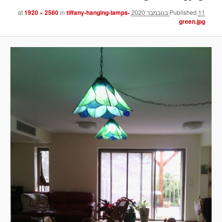
11 בנובמבר 2020
Published
at
tiffany-hanging-lamps-
in
1920 × 2560
green.jpg