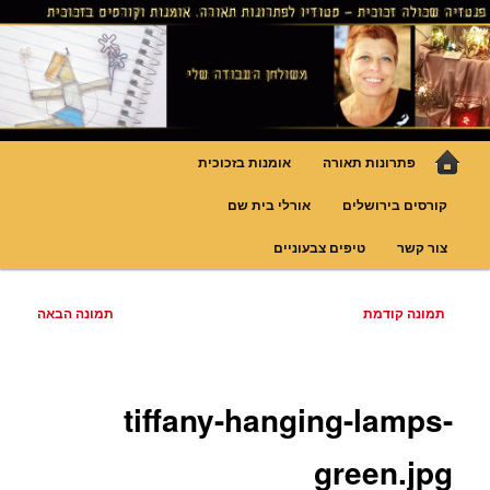
לדלג
גופי תאורה אומנותיים בעבודת יד, ויטראזים לחלונות ולמחיצות דקורטיביות, קורסים
בויטראז ובפסיפס
לתוכן
פנטזיה – פתרונות תאורה וסטודיו
לויטראז
תפריט
פתרונות תאורה
אומנות בזכוכית
ראשי
קורסים בירושלים
אורלי בית שם
צור קשר
טיפים צבעוניים
ניווט
תמונה קודמת
תמונה הבאה
בתמונות
tiffany-hanging-lamps-
green.jpg