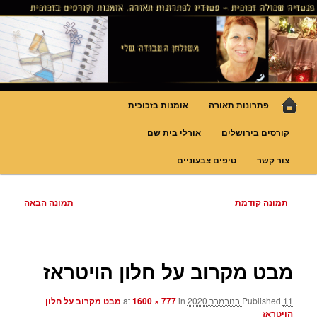
לדלג
גופי תאורה אומנותיים בעבודת יד, ויטראזים לחלונות ולמחיצות דקורטיביות, קורסים
בויטראז ובפסיפס
לתוכן
פנטזיה – פתרונות תאורה וסטודיו
לויטראז
תפריט
פתרונות תאורה
אומנות בזכוכית
ראשי
קורסים בירושלים
אורלי בית שם
צור קשר
טיפים צבעוניים
ניווט
תמונה קודמת
תמונה הבאה
בתמונות
מבט מקרוב על חלון הויטראז
11 בנובמבר 2020
Published
at
in
1600 × 777
מבט מקרוב על חלון
הויטראז