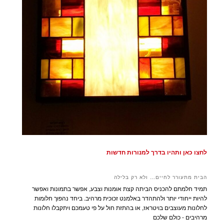
לחצו כאן ותהיו בדרך למנורות חדשות
הבית מתעורר לחיים… ולא רק בלילה
תמיד חלמתם להכניס הביתה קצת אומנות וצבע, אפשר בתמונות ואפשר
להיות ייחודי יותר ולהתהדר באלמנט זכוכית מרהיב. ביחד נהפוך חלומות
לחלונות מעוצבים בויטראז, או בהתזת חול על פי טעמכם ויתקבלו חלונות
מרהיבים - כולם שלכם