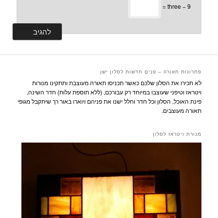
9 − three =
פתרונות תאורה – פנים חדשות לסלון ישן
לא תכירו את הסלון שלכם כאשר תכניסו תאורה מעוצבת ותתקינו מנורות
ויטראז וטיפני שעוצבו במיוחד רק עבורכם, (ללא תוספת עלות) חדר השינה,
פינת האוכל, הסלון וכל חדר וחלל ישנו את פניהם ויוארו באור רך שיתקבל מגופי
תאורה מעוצבים.
מנורת ויטראז לסלון