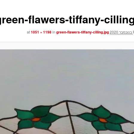
green-flawers-tiffany-cillin
1051 × 1198
in
green-flawers-tiffany-cilling.jpg
at