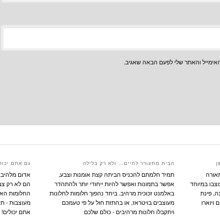
אימייל והאתר שלי לפעם הבאה שאגיב.
ן
הבית מתעורר לחיים… ולא רק בלילה
גם אתם יכולי
תאורה
תמיד חלמתם להכניס הביתה קצת אומנות וצבע,
אדום מלהיב, 
וצבו במיוחד
אפשר בתמונות ואפשר להיות ייחודי יותר ולהתהדר
הם לא רק צבע
ה, פינת
באלמנט זכוכית מרהיב. ביחד נהפוך חלומות לחלונות
החלומות האלו
 ויוארו
מעוצבים בויטראז, או בהתזת חול על פי טעמכם
מעוצבות - תו
ויתקבלו חלונות מרהיבים - כולם שלכם
אתם יכולים! א