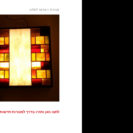
מנורת ויטראז לסלון
לחצו כאן ותהיו בדרך למנורות חדשות