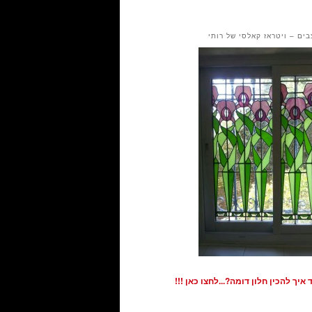
בים – ויטראז קאלסי של רותי
איך להכין חלון דומה?...לחצו כאן !!!