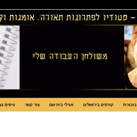
ויטראזים לחלונות ולמחיצות דקורטיביות, קורסים בויטראז ובפסיפס
ות תאורה וסטודיו לויטראז
בזכוכית
קורסים בירושלים
אורלי בית שם
צור קשר
טיפים צב