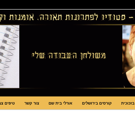
ויטראזים לחלונות ולמחיצות דקורטיביות, קורסים בויטראז ובפסיפס
ות תאורה וסטודיו לויטראז
בזכוכית
קורסים בירושלים
אורלי בית שם
צור קשר
טיפים צב