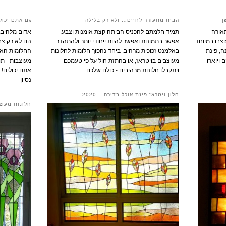
ן
הבית מתעורר לחיים… ולא רק בלילה
גם אתם יכולי
תאורה
תמיד חלמתם להכניס הביתה קצת אומנות וצבע,
אדום מלהיב, 
וצבו במיוחד
אפשר בתמונות ואפשר להיות ייחודי יותר ולהתהדר
הם לא רק צבע
ה, פינת
באלמנט זכוכית מרהיב. ביחד נהפוך חלומות לחלונות
החלומות האלו
 ויוארו
מעוצבים בויטראז, או בהתזת חול על פי טעמכם
מעוצבות - תו
ויתקבלו חלונות מרהיבים - כולם שלכם
אתם יכולים! א
נסיון
חלון ויטראז פינת אוכל בדירה – 2020
חלונות מעוצ