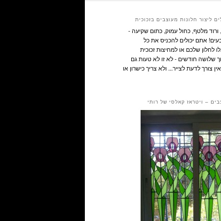
ם ליצור חלונות מעוצבים בזכוכית
ורוד מלטף, כחול עמוק, כתום שקיעה -
ים! אתם יכולים להכניס את כל
 לחלון שלכם או למחיצות זכוכית
ך שלושה חודשים - לא זו לא טעות גם
ין צורך לדעת לצייר... ולא צריך כישרון או
בים – ויטראז קאלסי של רותי