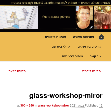
לדלג
גופי תאורה אומנותיים בעבודת יד, ויטראזים לחלונות ולמחיצות דקורטיביות, קורסים
בויטראז ובפסיפס
לתוכן
פנטזיה – פתרונות תאורה וסטודיו
לויטראז
תפריט
פתרונות תאורה
אומנות בזכוכית
ראשי
קורסים בירושלים
אורלי בית שם
צור קשר
טיפים צבעוניים
ניווט
תמונה קודמת
תמונה הבאה
בתמונות
glass-workshop-miror
12 במאי 2021
Published
at
glass-workshop-miror
in
300 × 250