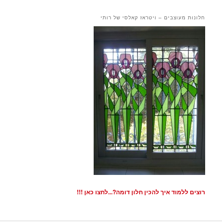
חלונות מעוצבים – ויטראז קאלסי של רותי
רוצים ללמוד איך להכין חלון דומה?...לחצו כאן !!!