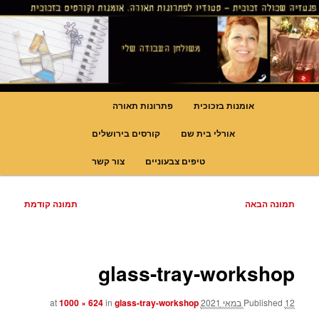
לדלג
גופי תאורה אומנותיים בעבודת יד, ויטראזים לחלונות ולמחיצות דקורטיביות, קורסים
בויטראז ובפסיפס
לתוכן
פנטזיה – פתרונות תאורה וסטודיו
לויטראז
תפריט
אומנות בזכוכית
פתרונות תאורה
ראשי
אורלי בית שם
קורסים בירושלים
טיפים צבעוניים
צור קשר
ניווט
תמונה הבאה
תמונה קודמת
בתמונות
glass-tray-workshop
12 במאי 2021
Published
at
glass-tray-workshop
in
1000 × 624