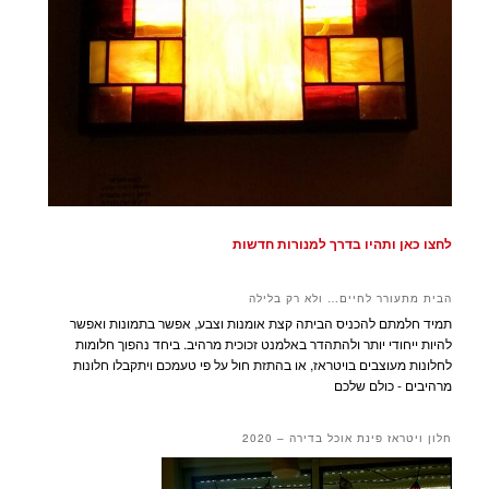
לחצו כאן ותהיו בדרך למנורות חדשות
הבית מתעורר לחיים… ולא רק בלילה
תמיד חלמתם להכניס הביתה קצת אומנות וצבע, אפשר בתמונות ואפשר
להיות ייחודי יותר ולהתהדר באלמנט זכוכית מרהיב. ביחד נהפוך חלומות
לחלונות מעוצבים בויטראז, או בהתזת חול על פי טעמכם ויתקבלו חלונות
מרהיבים - כולם שלכם
חלון ויטראז פינת אוכל בדירה – 2020