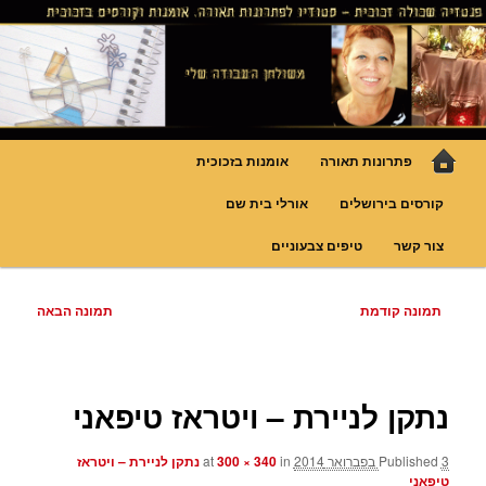
לדלג
גופי תאורה אומנותיים בעבודת יד, ויטראזים לחלונות ולמחיצות דקורטיביות, קורסים
בויטראז ובפסיפס
לתוכן
פנטזיה – פתרונות תאורה וסטודיו
לויטראז
תפריט
פתרונות תאורה
אומנות בזכוכית
ראשי
קורסים בירושלים
אורלי בית שם
צור קשר
טיפים צבעוניים
ניווט
תמונה קודמת
תמונה הבאה
בתמונות
נתקן לניירת – ויטראז טיפאני
3 בפברואר 2014
Published
at
in
300 × 340
נתקן לניירת – ויטראז
טיפאני