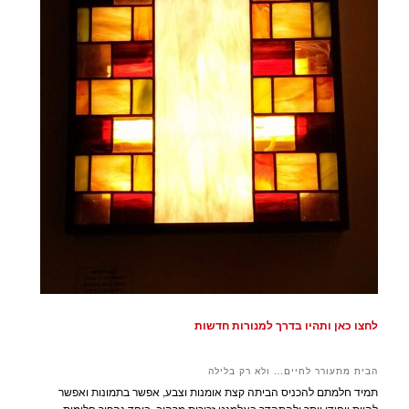
לחצו כאן ותהיו בדרך למנורות חדשות
הבית מתעורר לחיים… ולא רק בלילה
תמיד חלמתם להכניס הביתה קצת אומנות וצבע, אפשר בתמונות ואפשר
להיות ייחודי יותר ולהתהדר באלמנט זכוכית מרהיב. ביחד נהפוך חלומות