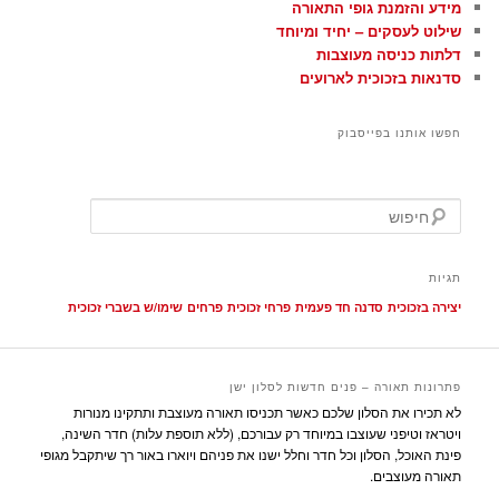
מידע והזמנת גופי התאורה
שילוט לעסקים – יחיד ומיוחד
דלתות כניסה מעוצבות
סדנאות בזכוכית לארועים
חפשו אותנו בפייסבוק
ח
י
פ
ו
תגיות
ש
יצירה בזכוכית
סדנה חד פעמית
פרחי זכוכית
פרחים
שימו/ש בשברי זכוכית
פתרונות תאורה – פנים חדשות לסלון ישן
לא תכירו את הסלון שלכם כאשר תכניסו תאורה מעוצבת ותתקינו מנורות
ויטראז וטיפני שעוצבו במיוחד רק עבורכם, (ללא תוספת עלות) חדר השינה,
פינת האוכל, הסלון וכל חדר וחלל ישנו את פניהם ויוארו באור רך שיתקבל מגופי
תאורה מעוצבים.