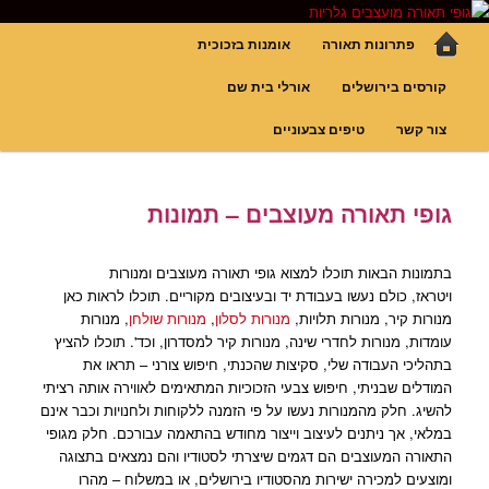
לדלג
גופי תאורה אומנותיים בעבודת יד, ויטראזים לחלונות ולמחיצות דקורטיביות, קורסים
בויטראז ובפסיפס
לתוכן
תפריט
פתרונות תאורה
אומנות בזכוכית
ראשי
פנטזיה – פתרונות תאורה וסטודיו
קורסים בירושלים
אורלי בית שם
לויטראז
צור קשר
טיפים צבעוניים
גופי תאורה מעוצבים – תמונות
בתמונות הבאות תוכלו למצוא גופי תאורה מעוצבים ומנורות
ויטראז, כולם נעשו בעבודת יד ובעיצובים מקוריים. תוכלו לראות כאן
מנורות קיר, מנורות תלויות,
מנורות לסלון
,
מנורות שולחן
, מנורות
עומדות, מנורות לחדרי שינה, מנורות קיר למסדרון, וכד'. תוכלו להציץ
בתהליכי העבודה שלי, סקיצות שהכנתי, חיפוש צורני – תראו את
המודלים שבניתי, חיפוש צבעי הזכוכיות המתאימים לאווירה אותה רציתי
להשיג. חלק מהמנורות נעשו על פי הזמנה ללקוחות ולחנויות וכבר אינם
במלאי, אך ניתנים לעיצוב וייצור מחודש בהתאמה עבורכם. חלק מגופי
התאורה המעוצבים הם דגמים שיצרתי לסטודיו והם נמצאים בתצוגה
ומוצעים למכירה ישירות מהסטודיו בירושלים, או במשלוח – מהרו