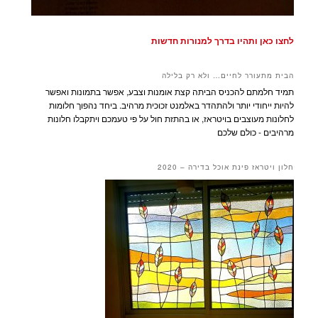
לחצו כאן ותהיו בדרך למנורות חדשות
הבית מתעורר לחיים… ולא רק בלילה
תמיד חלמתם להכניס הביתה קצת אומנות וצבע, אפשר בתמונות ואפשר
להיות ייחודי יותר ולהתהדר באלמנט זכוכית מרהיב. ביחד נהפוך חלומות
לחלונות מעוצבים בויטראז, או בהתזת חול על פי טעמכם ויתקבלו חלונות
מרהיבים - כולם שלכם
חלון ויטראז פינת אוכל בדירה – 2020