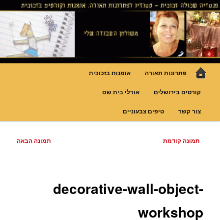
לדלג
גופי תאורה אומנותיים בעבודת יד, ויטראזים לחלונות ולמחיצות דקורטיביות, קורסים
בויטראז ובפסיפס
לתוכן
פנטזיה – פתרונות תאורה וסטודיו
לויטראז
תפריט
פתרונות תאורה
אומנות בזכוכית
ראשי
קורסים בירושלים
אורלי בית שם
צור קשר
טיפים צבעוניים
ניווט
תמונה קודמת
תמונה הבאה
בתמונות
decorative-wall-object-
workshop