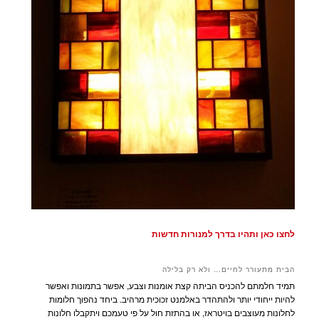
לחצו כאן ותהיו בדרך למנורות חדשות
הבית מתעורר לחיים… ולא רק בלילה
תמיד חלמתם להכניס הביתה קצת אומנות וצבע, אפשר בתמונות ואפשר
להיות ייחודי יותר ולהתהדר באלמנט זכוכית מרהיב. ביחד נהפוך חלומות
לחלונות מעוצבים בויטראז, או בהתזת חול על פי טעמכם ויתקבלו חלונות