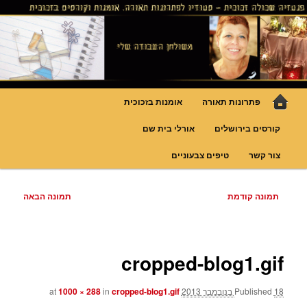
לדלג
גופי תאורה אומנותיים בעבודת יד, ויטראזים לחלונות ולמחיצות דקורטיביות, קורסים
בויטראז ובפסיפס
לתוכן
פנטזיה – פתרונות תאורה וסטודיו
לויטראז
תפריט
פתרונות תאורה
אומנות בזכוכית
ראשי
קורסים בירושלים
אורלי בית שם
צור קשר
טיפים צבעוניים
ניווט
תמונה קודמת
תמונה הבאה
בתמונות
cropped-blog1.gif
18 בנובמבר 2013
Published
at
cropped-blog1.gif
in
1000 × 288