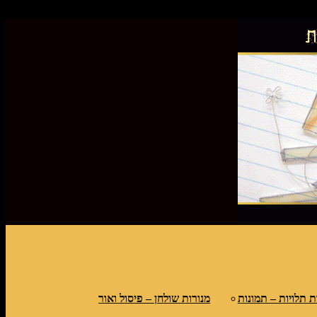
פס
ת תלויות – תמונות
מנורות שולחן – פיסול ואור