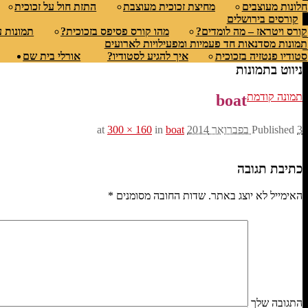
חלונות מעוצבים
מחיצת זכוכית מעוצבת
התזת חול על זכוכית
קורסים בירושלים
קורס ויטראז – מה לומדים?
מהו קורס פסיפס בזכוכית?
תמונות 
תמונות מסדנאות חד פעמיות ומפעילויות לארועים
סטודיו פנטזיה בזכוכית
איך להגיע לסטודיו?
אורלי בית שם
ניווט בתמונות
תמונה קודמת
boat
3 בפברואר 2014
Published
at
boat
in
300 × 160
כתיבת תגובה
האימייל לא יוצג באתר.
שדות החובה מסומנים
*
התגובה שלך