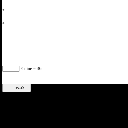
*
*
× nine = 36
ת האוכל, הסלון וכל חדר וחלל ישנו את פניהם ויוארו באור רך שיתקבל מגו