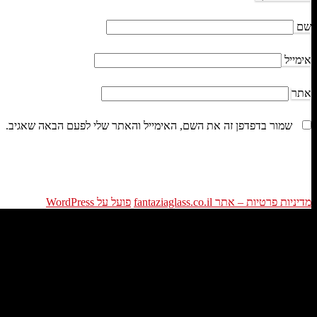
שם
אימייל
אתר
שמור בדפדפן זה את השם, האימייל והאתר שלי לפעם הבאה שאגיב.
מדיניות פרטיות – אתר fantaziaglass.co.il
פועל על WordPress
פתרונות תאורה – פנים חדשות לסלון ישן
לא תכירו את הסלון שלכם כאשר תכניסו תאורה מעוצבת ותתקינו מנורות ויט