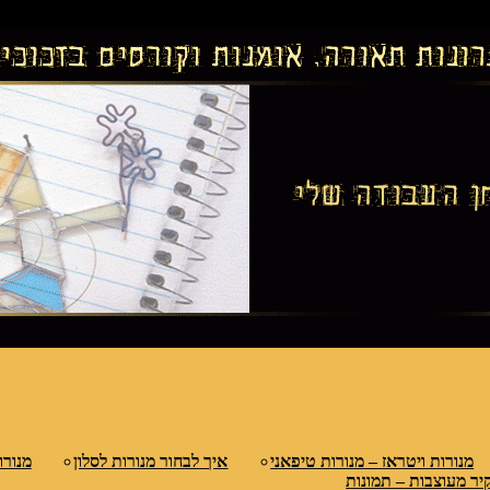
נות ולמחיצות דקורטיביות, קורסים בויטראז ובפסי
טראז
מנורות ויטראז – מנורות טיפאני
איך לבחור מנורות לסלון
מנורו
יר מעוצבות – תמונות