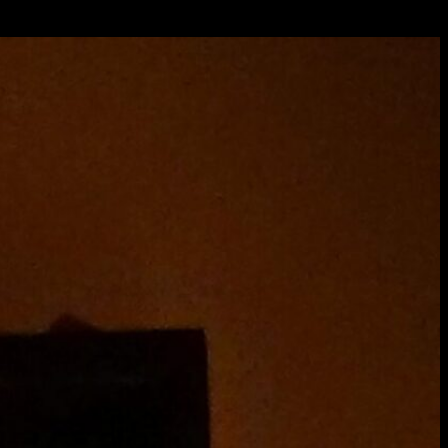
מנורת ויטראז לסלון