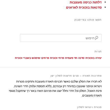
דלתות כניסה מעוצבות
סדנאות בזכוכית לארועים
חפשו אותנו בפייסבוק
ח
י
פ
ו
תגיות
ש
יצירה בזכוכית
סדנה חד פעמית
פרחי זכוכית
פרחים
שימו/ש בשברי זכוכית
פתרונות תאורה – פנים חדשות לסלון ישן
לא תכירו את הסלון שלכם כאשר תכניסו תאורה מעוצבת ותתקינו מנורות
ויטראז וטיפני שעוצבו במיוחד רק עבורכם, (ללא תוספת עלות) חדר השינה,
פינת האוכל, הסלון וכל חדר וחלל ישנו את פניהם ויוארו באור רך שיתקבל מגופי
תאורה מעוצבים.
מנורת ויטראז לסלון