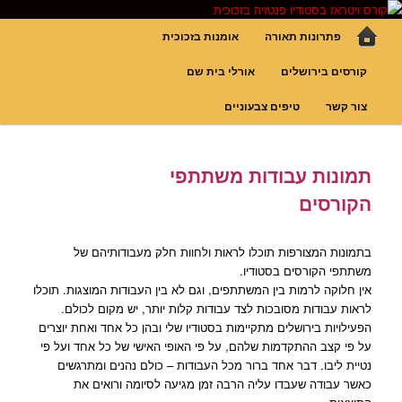
לדלג
גופי תאורה אומנותיים בעבודת יד, ויטראזים לחלונות ולמחיצות דקורטיביות, קורסים
בויטראז ובפסיפס
לתוכן
תפריט
פתרונות תאורה
אומנות בזכוכית
ראשי
פנטזיה – פתרונות תאורה וסטודיו
קורסים בירושלים
אורלי בית שם
לויטראז
צור קשר
טיפים צבעוניים
תמונות עבודות משתתפי
הקורסים
בתמונות המצורפות תוכלו לראות ולחוות חלק מעבודותיהם של
משתתפי הקורסים בסטודיו.
אין חלוקה לרמות בין המשתתפים, וגם לא בין העבודות המוצגות. תוכלו
לראות עבודות מסובכות לצד עבודות קלות יותר, יש מקום לכולם.
הפעילויות בירושלים מתקיימות בסטודיו שלי ובהן כל אחד ואחת יוצרים
על פי קצב ההתקדמות שלהם, על פי האופי האישי של כל אחד ועל פי
נטיית ליבו. דבר אחד ברור מכל העבודות – כולם נהנים ומתרגשים
כאשר עבודה שעבדו עליה הרבה זמן מגיעה לסיומה ורואים את