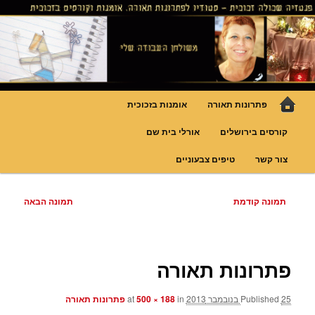
לדלג
גופי תאורה אומנותיים בעבודת יד, ויטראזים לחלונות ולמחיצות דקורטיביות, קורסים
בויטראז ובפסיפס
לתוכן
פנטזיה – פתרונות תאורה וסטודיו
לויטראז
תפריט
פתרונות תאורה
אומנות בזכוכית
ראשי
קורסים בירושלים
אורלי בית שם
צור קשר
טיפים צבעוניים
ניווט
תמונה קודמת
תמונה הבאה
בתמונות
פתרונות תאורה
25 בנובמבר 2013
Published
at
in
500 × 188
פתרונות תאורה