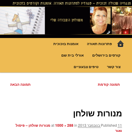
לדלג
גופי תאורה אומנותיים בעבודת יד, ויטראזים לחלונות ולמחיצות דקורטיביות, קורסים
בויטראז ובפסיפס
לתוכן
פנטזיה – פתרונות תאורה וסטודיו
לויטראז
תפריט
פתרונות תאורה
אומנות בזכוכית
ראשי
קורסים בירושלים
אורלי בית שם
צור קשר
טיפים צבעוניים
ניווט
תמונה קודמת
תמונה הבאה
בתמונות
מנורות שולחן
11 בנובמבר 2013
Published
at
in
1000 × 288
מנורות שולחן – פיסול
ואור