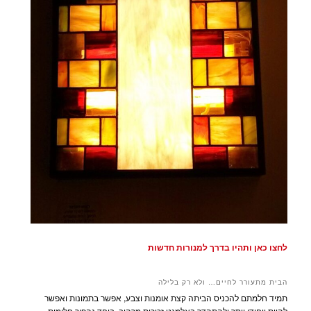
לחצו כאן ותהיו בדרך למנורות חדשות
הבית מתעורר לחיים… ולא רק בלילה
תמיד חלמתם להכניס הביתה קצת אומנות וצבע, אפשר בתמונות ואפשר
להיות ייחודי יותר ולהתהדר באלמנט זכוכית מרהיב. ביחד נהפוך חלומות