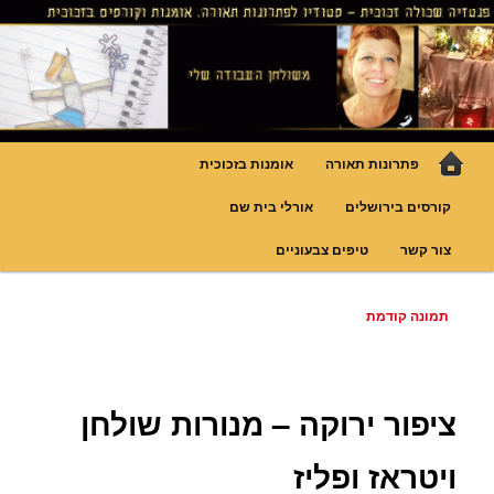
לדלג
גופי תאורה אומנותיים בעבודת יד, ויטראזים לחלונות ולמחיצות דקורטיביות, קורסים
בויטראז ובפסיפס
לתוכן
פנטזיה – פתרונות תאורה וסטודיו
לויטראז
תפריט
פתרונות תאורה
אומנות בזכוכית
ראשי
קורסים בירושלים
אורלי בית שם
צור קשר
טיפים צבעוניים
ניווט
תמונה קודמת
בתמונות
ציפור ירוקה – מנורות שולחן
ויטראז ופליז