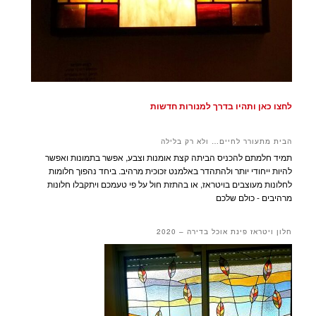
לחצו כאן ותהיו בדרך למנורות חדשות
הבית מתעורר לחיים… ולא רק בלילה
תמיד חלמתם להכניס הביתה קצת אומנות וצבע, אפשר בתמונות ואפשר
להיות ייחודי יותר ולהתהדר באלמנט זכוכית מרהיב. ביחד נהפוך חלומות
לחלונות מעוצבים בויטראז, או בהתזת חול על פי טעמכם ויתקבלו חלונות
מרהיבים - כולם שלכם
חלון ויטראז פינת אוכל בדירה – 2020