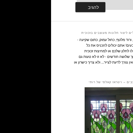
ם ליצור חלונות מעוצבים בזכוכית
ורוד מלטף, כחול עמוק, כתום שקיעה -
ים! אתם יכולים להכניס את כל
 לחלון שלכם או למחיצות זכוכית
ך שלושה חודשים - לא זו לא טעות גם
ין צורך לדעת לצייר... ולא צריך כישרון או
בים – ויטראז קאלסי של רותי