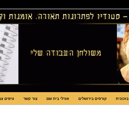
ויטראזים לחלונות ולמחיצות דקורטיביות, קורסים בויטראז ובפסיפס
ות תאורה וסטודיו לויטראז
בזכוכית
קורסים בירושלים
אורלי בית שם
צור קשר
טיפים צב