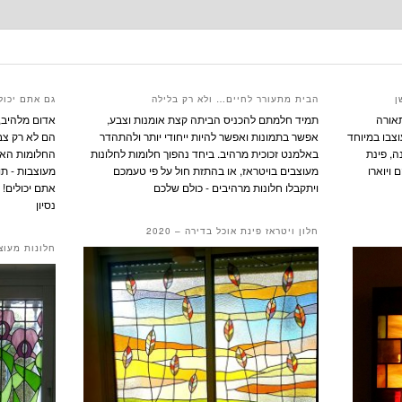
ן
הבית מתעורר לחיים… ולא רק בלילה
גם אתם יכולי
תאורה
תמיד חלמתם להכניס הביתה קצת אומנות וצבע,
אדום מלהיב, 
וצבו במיוחד
אפשר בתמונות ואפשר להיות ייחודי יותר ולהתהדר
הם לא רק צבע
ה, פינת
באלמנט זכוכית מרהיב. ביחד נהפוך חלומות לחלונות
החלומות האלו
 ויוארו
מעוצבים בויטראז, או בהתזת חול על פי טעמכם
מעוצבות - תו
ויתקבלו חלונות מרהיבים - כולם שלכם
אתם יכולים! א
נסיון
חלון ויטראז פינת אוכל בדירה – 2020
חלונות מעוצ