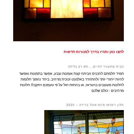
לחצו כאן ותהיו בדרך למנורות חדשות
הבית מתעורר לחיים… ולא רק בלילה
תמיד חלמתם להכניס הביתה קצת אומנות וצבע, אפשר בתמונות ואפשר
להיות ייחודי יותר ולהתהדר באלמנט זכוכית מרהיב. ביחד נהפוך חלומות
לחלונות מעוצבים בויטראז, או בהתזת חול על פי טעמכם ויתקבלו חלונות
מרהיבים - כולם שלכם
חלון ויטראז פינת אוכל בדירה – 2020