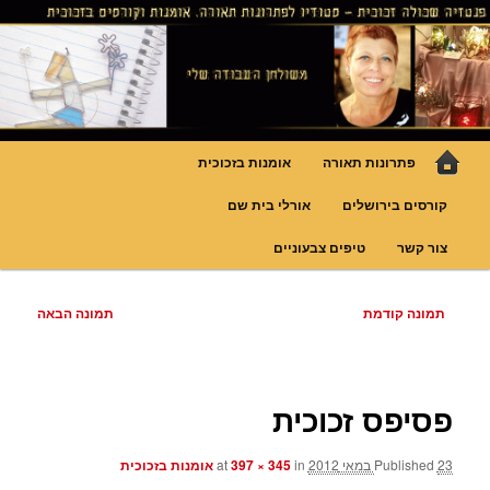
לדלג
גופי תאורה אומנותיים בעבודת יד, ויטראזים לחלונות ולמחיצות דקורטיביות, קורסים
בויטראז ובפסיפס
לתוכן
פנטזיה – פתרונות תאורה וסטודיו
לויטראז
תפריט
פתרונות תאורה
אומנות בזכוכית
ראשי
קורסים בירושלים
אורלי בית שם
צור קשר
טיפים צבעוניים
ניווט
תמונה קודמת
תמונה הבאה
בתמונות
פסיפס זכוכית
23 במאי 2012
Published
at
in
397 × 345
אומנות בזכוכית