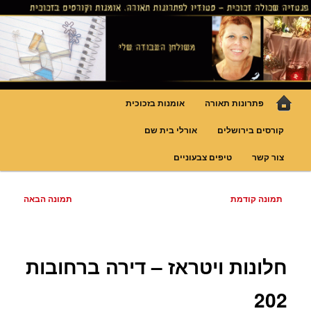
לדלג
גופי תאורה אומנותיים בעבודת יד, ויטראזים לחלונות ולמחיצות דקורטיביות, קורסים
בויטראז ובפסיפס
לתוכן
פנטזיה – פתרונות תאורה וסטודיו
לויטראז
תפריט
פתרונות תאורה
אומנות בזכוכית
ראשי
קורסים בירושלים
אורלי בית שם
צור קשר
טיפים צבעוניים
ניווט
תמונה קודמת
תמונה הבאה
בתמונות
חלונות ויטראז – דירה ברחובות
202