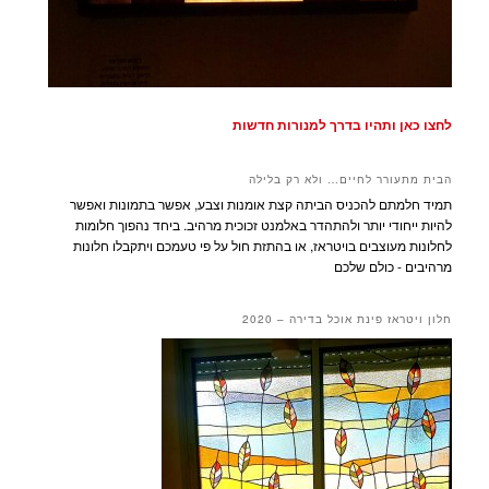
לחצו כאן ותהיו בדרך למנורות חדשות
הבית מתעורר לחיים… ולא רק בלילה
תמיד חלמתם להכניס הביתה קצת אומנות וצבע, אפשר בתמונות ואפשר
להיות ייחודי יותר ולהתהדר באלמנט זכוכית מרהיב. ביחד נהפוך חלומות
לחלונות מעוצבים בויטראז, או בהתזת חול על פי טעמכם ויתקבלו חלונות
מרהיבים - כולם שלכם
חלון ויטראז פינת אוכל בדירה – 2020