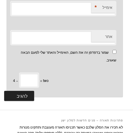
*
אימייל
אתר
שמור בדפדפן זה את השם, האימייל והאתר שלי לפעם הבאה
שאגיב.
4 −
= two
פתרונות תאורה – פנים חדשות לסלון ישן
לא תכירו את הסלון שלכם כאשר תכניסו תאורה מעוצבת ותתקינו מנורות
ויטראז וטיפני שעוצבו במיוחד רק עבורכם, (ללא תוספת עלות) חדר השינה,