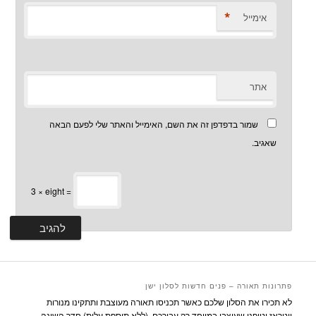
*
אימייל
אתר
שמור בדפדפן זה את השם, האימייל והאתר שלי לפעם הבאה
שאגיב.
3 × eight =
פתרונות תאורה – פנים חדשות לסלון ישן
לא תכירו את הסלון שלכם כאשר תכניסו תאורה מעוצבת ותתקינו מנורות
ויטראז וטיפני שעוצבו במיוחד רק עבורכם, (ללא תוספת עלות) חדר השינה,