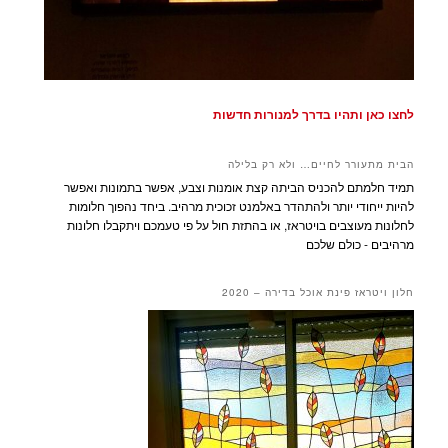
לחצו כאן ותהיו בדרך למנורות חדשות
הבית מתעורר לחיים… ולא רק בלילה
תמיד חלמתם להכניס הביתה קצת אומנות וצבע, אפשר בתמונות ואפשר
להיות ייחודי יותר ולהתהדר באלמנט זכוכית מרהיב. ביחד נהפוך חלומות
לחלונות מעוצבים בויטראז, או בהתזת חול על פי טעמכם ויתקבלו חלונות
מרהיבים - כולם שלכם
חלון ויטראז פינת אוכל בדירה – 2020