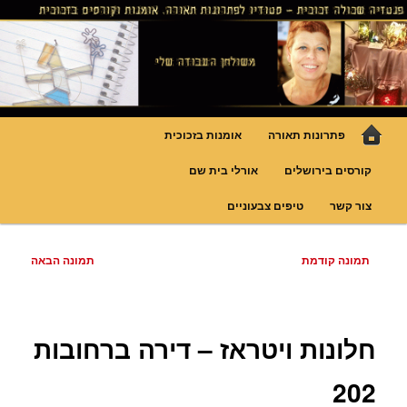
לדלג
גופי תאורה אומנותיים בעבודת יד, ויטראזים לחלונות ולמחיצות דקורטיביות, קורסים
בויטראז ובפסיפס
לתוכן
פנטזיה – פתרונות תאורה וסטודיו
לויטראז
תפריט
פתרונות תאורה
אומנות בזכוכית
ראשי
קורסים בירושלים
אורלי בית שם
צור קשר
טיפים צבעוניים
ניווט
תמונה קודמת
תמונה הבאה
בתמונות
חלונות ויטראז – דירה ברחובות
202