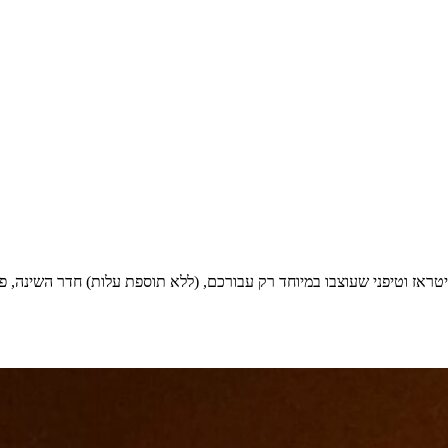
ראז וטיפני שעוצבו במיוחד רק עבורכם, (ללא תוספת עלות) חדר השינה, פינ