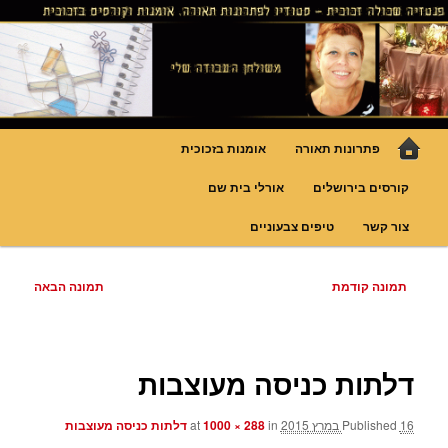
לדלג
גופי תאורה אומנותיים בעבודת יד, ויטראזים לחלונות ולמחיצות דקורטיביות, קורסים
בויטראז ובפסיפס
לתוכן
פנטזיה – פתרונות תאורה וסטודיו
לויטראז
תפריט
פתרונות תאורה
אומנות בזכוכית
ראשי
קורסים בירושלים
אורלי בית שם
צור קשר
טיפים צבעוניים
ניווט
תמונה קודמת
תמונה הבאה
בתמונות
דלתות כניסה מעוצבות
16 במרץ 2015
Published
at
in
1000 × 288
דלתות כניסה מעוצבות