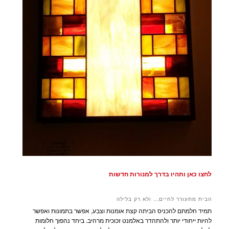
לחצו כאן ותהיו בדרך למנורות חדשות
הבית מתעורר לחיים… ולא רק בלילה
תמיד חלמתם להכניס הביתה קצת אומנות וצבע, אפשר בתמונות ואפשר
להיות ייחודי יותר ולהתהדר באלמנט זכוכית מרהיב. ביחד נהפוך חלומות