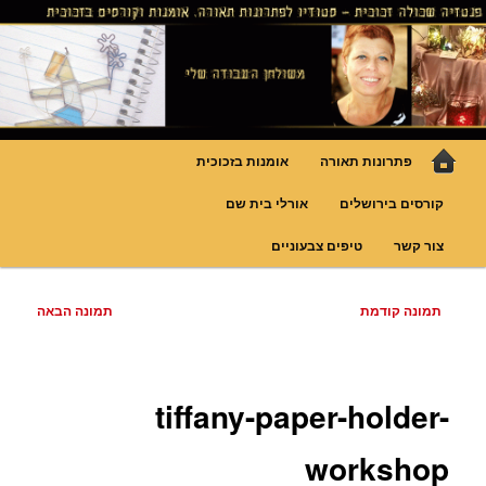
לדלג
גופי תאורה אומנותיים בעבודת יד, ויטראזים לחלונות ולמחיצות דקורטיביות, קורסים
בויטראז ובפסיפס
לתוכן
פנטזיה – פתרונות תאורה וסטודיו
לויטראז
תפריט
פתרונות תאורה
אומנות בזכוכית
ראשי
קורסים בירושלים
אורלי בית שם
צור קשר
טיפים צבעוניים
ניווט
תמונה קודמת
תמונה הבאה
בתמונות
tiffany-paper-holder-
workshop