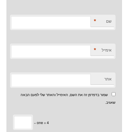
*
שם
*
אימייל
אתר
שמור בדפדפן זה את השם, האימייל והאתר שלי לפעם הבאה
שאגיב.
− one = 4