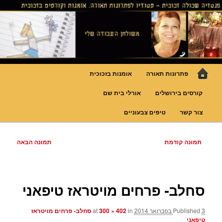
לדלג
גופי תאורה אומנותיים בעבודת יד, ויטראזים לחלונות ולמחיצות דקורטיביות, קורסים
בויטראז ובפסיפס
לתוכן
פנטזיה – פתרונות תאורה וסטודיו
לויטראז
תפריט
פתרונות תאורה
אומנות בזכוכית
ראשי
קורסים בירושלים
אורלי בית שם
צור קשר
טיפים צבעוניים
ניווט
תמונה קודמת
תמונה הבאה
בתמונות
סחלב- פרחים מויטראז טיפאני
3 בפברואר 2014
Published
at
in
300 × 402
סחלב- פרחים מויטראז
טיפאני