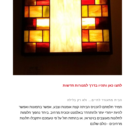
לחצו כאן ותהיו בדרך למנורות חדשות
הבית מתעורר לחיים… ולא רק בלילה
תמיד חלמתם להכניס הביתה קצת אומנות וצבע, אפשר בתמונות ואפשר
להיות ייחודי יותר ולהתהדר באלמנט זכוכית מרהיב. ביחד נהפוך חלומות
לחלונות מעוצבים בויטראז, או בהתזת חול על פי טעמכם ויתקבלו חלונות
מרהיבים - כולם שלכם