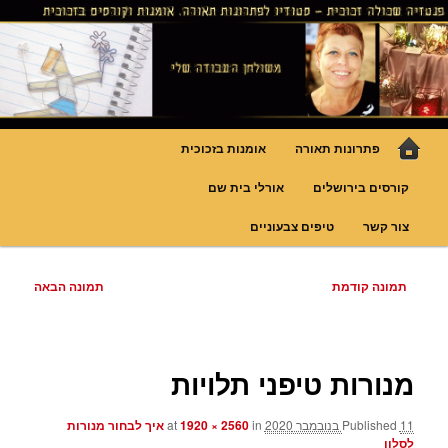
לדלג
גופי תאורה אומנותיים בעבודת יד, ויטראזים לחלונות ולמחיצות דקורטיביות, קורסים
בויטראז ובפסיפס
לתוכן
פנטזיה – פתרונות תאורה וסטודיו
לויטראז
תפריט
פתרונות תאורה
אומנות בזכוכית
ראשי
קורסים בירושלים
אורלי בית שם
צור קשר
טיפים צבעוניים
ניווט
תמונה קודמת
תמונה הבאה
בתמונות
מנורות טיפני תלויות
11 בנובמבר 2020
Published
at
in
1920 × 2560
איך לבחור מנורות
לסלון