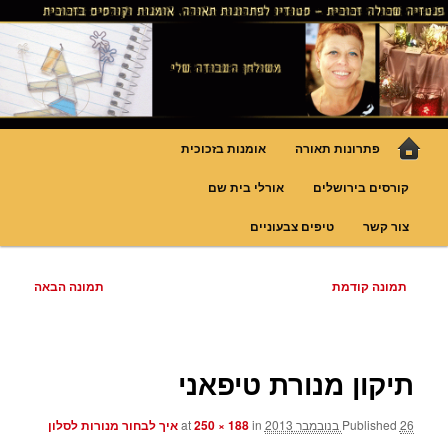
לדלג
גופי תאורה אומנותיים בעבודת יד, ויטראזים לחלונות ולמחיצות דקורטיביות, קורסים
בויטראז ובפסיפס
לתוכן
פנטזיה – פתרונות תאורה וסטודיו
לויטראז
תפריט
פתרונות תאורה
אומנות בזכוכית
ראשי
קורסים בירושלים
אורלי בית שם
צור קשר
טיפים צבעוניים
ניווט
תמונה קודמת
תמונה הבאה
בתמונות
תיקון מנורת טיפאני
26 בנובמבר 2013
Published
at
in
250 × 188
איך לבחור מנורות לסלון