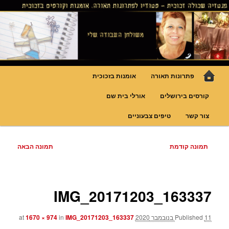
לדלג
גופי תאורה אומנותיים בעבודת יד, ויטראזים לחלונות ולמחיצות דקורטיביות, קורסים
בויטראז ובפסיפס
לתוכן
פנטזיה – פתרונות תאורה וסטודיו
לויטראז
תפריט
פתרונות תאורה
אומנות בזכוכית
ראשי
קורסים בירושלים
אורלי בית שם
צור קשר
טיפים צבעוניים
ניווט
תמונה קודמת
תמונה הבאה
בתמונות
IMG_20171203_163337
11 בנובמבר 2020
Published
at
IMG_20171203_163337
in
1670 × 974