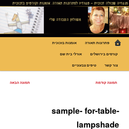
לדלג
גופי תאורה אומנותיים בעבודת יד, ויטראזים לחלונות ולמחיצות דקורטיביות, קורסים
בויטראז ובפסיפס
לתוכן
פנטזיה – פתרונות תאורה וסטודיו
לויטראז
תפריט
פתרונות תאורה
אומנות בזכוכית
ראשי
קורסים בירושלים
אורלי בית שם
צור קשר
טיפים צבעוניים
ניווט
תמונה קודמת
תמונה הבאה
בתמונות
sample- for-table-
lampshade