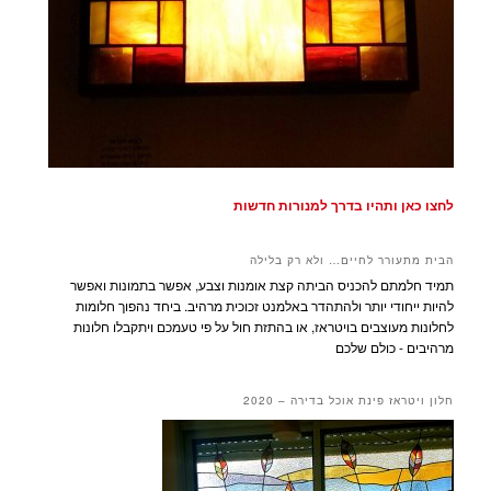
לחצו כאן ותהיו בדרך למנורות חדשות
הבית מתעורר לחיים… ולא רק בלילה
תמיד חלמתם להכניס הביתה קצת אומנות וצבע, אפשר בתמונות ואפשר
להיות ייחודי יותר ולהתהדר באלמנט זכוכית מרהיב. ביחד נהפוך חלומות
לחלונות מעוצבים בויטראז, או בהתזת חול על פי טעמכם ויתקבלו חלונות
מרהיבים - כולם שלכם
חלון ויטראז פינת אוכל בדירה – 2020