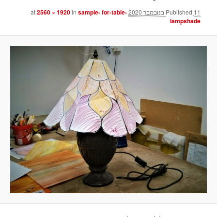
11 בנובמבר 2020
Published
at
sample- for-table-
in
2560 × 1920
lampshade