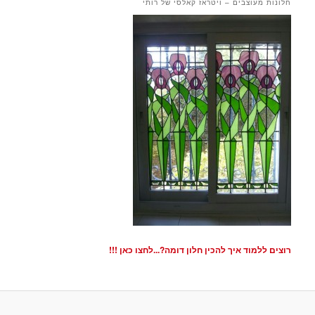
חלונות מעוצבים – ויטראז קאלסי של רותי
רוצים ללמוד איך להכין חלון דומה?...לחצו כאן !!!