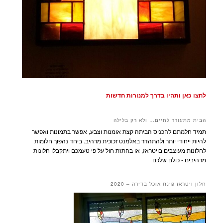
לחצו כאן ותהיו בדרך למנורות חדשות
הבית מתעורר לחיים… ולא רק בלילה
תמיד חלמתם להכניס הביתה קצת אומנות וצבע, אפשר בתמונות ואפשר
להיות ייחודי יותר ולהתהדר באלמנט זכוכית מרהיב. ביחד נהפוך חלומות
לחלונות מעוצבים בויטראז, או בהתזת חול על פי טעמכם ויתקבלו חלונות
מרהיבים - כולם שלכם
חלון ויטראז פינת אוכל בדירה – 2020