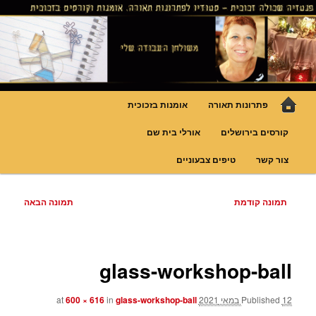
לדלג
גופי תאורה אומנותיים בעבודת יד, ויטראזים לחלונות ולמחיצות דקורטיביות, קורסים
בויטראז ובפסיפס
לתוכן
פנטזיה – פתרונות תאורה וסטודיו
לויטראז
תפריט
פתרונות תאורה
אומנות בזכוכית
ראשי
קורסים בירושלים
אורלי בית שם
צור קשר
טיפים צבעוניים
ניווט
תמונה קודמת
תמונה הבאה
בתמונות
glass-workshop-ball
12 במאי 2021
Published
at
glass-workshop-ball
in
600 × 616