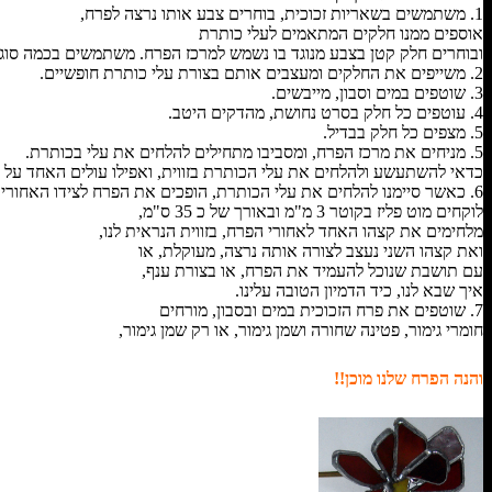
1. משתמשים בשאריות זכוכית, בוחרים צבע אותו נרצה לפרח,
אוספים ממנו חלקים המתאמים לעלי כותרת
ובוחרים חלק קטן בצבע מנוגד בו נשמש למרכז הפרח. משתמשים בכמה סוגי 
2. משייפים את החלקים ומעצבים אותם בצורת עלי כותרת חופשיים.
3. שוטפים במים וסבון, מייבשים.
4. עוטפים כל חלק בסרט נחושת, מהדקים היטב.
5. מצפים כל חלק בבדיל.
5. מניחים את מרכז הפרח, ומסביבו מתחילים להלחים את עלי בכותרת.
כדאי להשתעשע ולהלחים את עלי הכותרת בזווית, ואפילו עולים האחד על ה
6. כאשר סיימנו להלחים את עלי הכותרת, הופכים את הפרח לצידו האחורי,
לוקחים מוט פליז בקוטר 3 מ"מ ובאורך של כ 35 ס"מ,
מלחימים את קצהו האחד לאחורי הפרח, בזווית הנראית לנו,
ואת קצהו השני נעצב לצורה אותה נרצה, מעוקלת, או
עם תושבת שנוכל להעמיד את הפרח, או בצורת ענף,
איך שבא לנו, כיד הדמיון הטובה עלינו.
7. שוטפים את פרח הזכוכית במים ובסבון, מורחים
חומרי גימור, פטינה שחורה ושמן גימור, או רק שמן גימור,
והנה הפרח שלנו מוכן!!