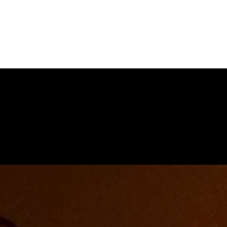
ראז וטיפני שעוצבו במיוחד רק עבורכם, (ללא תוספת עלות) חדר השינה, פינ