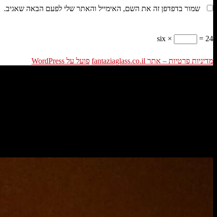
שמור בדפדפן זה את השם, האימייל והאתר שלי לפעם הבאה שאגיב.
six ×
= 24
מדיניות פרטיות – אתר fantaziaglass.co.il
פועל על WordPress
פתרונות תאורה – פנים חדשות לסלון ישן
לא תכירו את הסלון שלכם כאשר תכניסו תאורה מעוצבת ותתקינו מנורות ויט
מנורת ויטראז לסלון