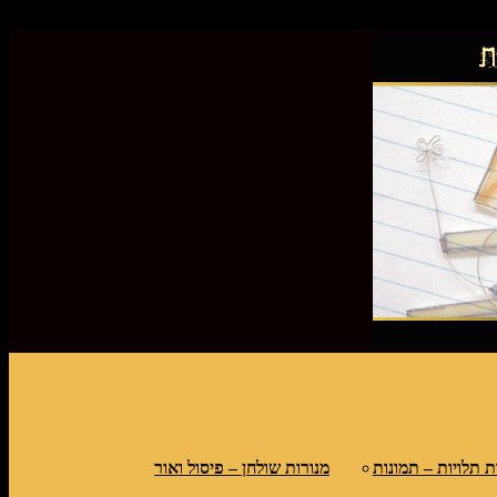
פס
ת תלויות – תמונות
מנורות שולחן – פיסול ואור