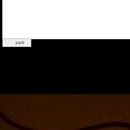
ת האוכל, הסלון וכל חדר וחלל ישנו את פניהם ויוארו באור רך שיתקבל מגו