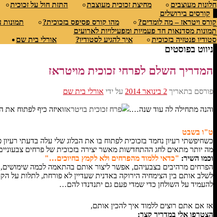
חלונות מעוצבים
מחיצת זכוכית מעוצבת
התזת חול על זכוכית
קורסים בירושלים
קורס ויטראז – מה לומדים?
מהו קורס פסיפס בזכוכית?
תמונות 
תמונות מסדנאות חד פעמיות ומפעילויות לארועים
סטודיו פנטזיה בזכוכית
איך להגיע לסטודיו?
אורלי בית שם
ניווט בפוסטים
המדריך השלם לפרחי זכוכית מויטראז
פורסם בתאריך
2 בינואר 2014
על ידי
אורלי בית שם
והנה מתחילה לה עוד שנה….
ואיזה כיף לפתוח את ה
ט"ו בשבט
כשחיפשתי רעיון נחמד בזכוכית לפתוח בו את הבלוג שלי עלה בדעתי רעיון פר
מה יותר מתאים לחג ההתחדשות מאשר יצירה בזכוכית של פרחים צבעוניים
וכמו השיר:
"כדאי ללמוד מהפרחים ולא לקמץ בחיוכים…"
הפרחים מרהיבים בצבעיהם, אפשר ליצור אותם בהתאמה לכמה שימושים,
לשלב אותם בין הצימחיה הירוקה באדנית שעדיין לא פורחת, לתלות על הקיר 
להעמיד על השולחן כדי שמדי פעם גם יתנדנדו להם…
אז אם אתם רוצים ללמוד איך להכין אותם,
הצטרפו אלי במדריך קצר: