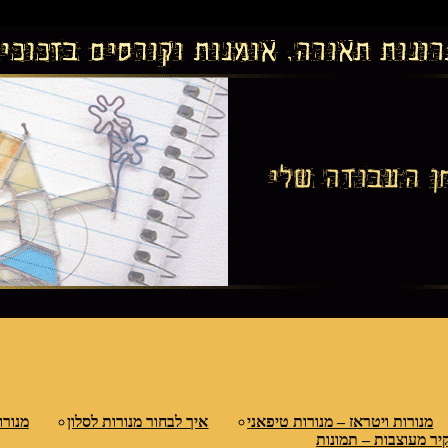
נות ולמחיצות דקורטיביות, קורסים בויטראז ובפסי
טראז
מנורות ויטראז – מנורות טיפאני
איך לבחור מנורות לסלון
מנורו
יר מעוצבות – תמונות