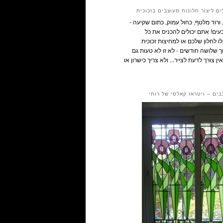
ם ליצור חלונות מעוצבים בזכוכית
ורוד מלטף, כחול עמוק, כתום שקיעה -
ים! אתם יכולים להכניס את כל
 לחלון שלכם או למחיצות זכוכית
ך שלושה חודשים - לא זו לא טעות גם
ין צורך לדעת לצייר... ולא צריך כישרון או
בים – ויטראז קאלסי של רותי