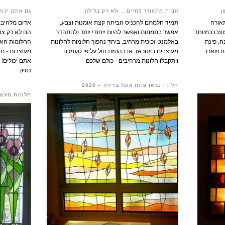
ן
הבית מתעורר לחיים… ולא רק בלילה
גם אתם יכולי
תאורה
תמיד חלמתם להכניס הביתה קצת אומנות וצבע,
אדום מלהיב, 
וצבו במיוחד
אפשר בתמונות ואפשר להיות ייחודי יותר ולהתהדר
הם לא רק צבע
ה, פינת
באלמנט זכוכית מרהיב. ביחד נהפוך חלומות לחלונות
החלומות האלו
 ויוארו
מעוצבים בויטראז, או בהתזת חול על פי טעמכם
מעוצבות - תו
ויתקבלו חלונות מרהיבים - כולם שלכם
אתם יכולים! א
נסיון
חלון ויטראז פינת אוכל בדירה – 2020
חלונות מעוצ