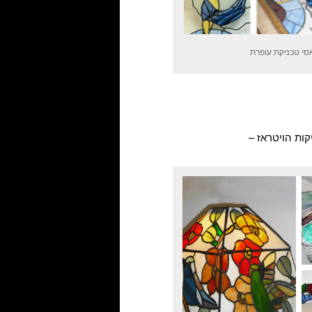
סי טכניקת עופרת
קות הויטראז –