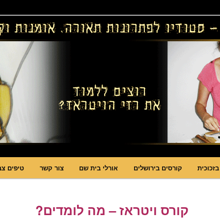
ויטראזים לחלונות ולמחיצות דקורטיביות, קורסים בויטראז ובפסיפס
ות תאורה וסטודיו לויטראז
בזכוכית
קורסים בירושלים
אורלי בית שם
צור קשר
טיפים צב
קורס ויטראז – מה לומדים?