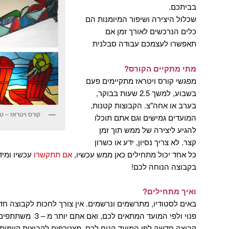
בביתכם.
שכלול היצירה ושיפור המיומנות הם
כלים הנרכשים לאורך זמן אם
תאפשרו לעצמכם עבודה סבלנית
מתי מתקיים הקורס?
מפגשי קורס ויטראז מתקיימים פעם
בשבוע, למשך 2.5 שעות בבוקר,
בערב או אחה"צ. הקבוצות קטנות,
קורס ויטראז – ט
המועדים גמישים וגם אתם תוכלו
להגיע ליצירה של ממש תוך זמן
קצר. לא צריך נסיון, ידע או כשרון
כל אחד יכול מתחילים כאן ממש עכשיו,
אם תתקשרו
עכשיו ומי
בקבוצה הנוחה לכם!
ואיך מתחילים?
באים לסטודיו, מתרשמים ונרשמים. אין צורך לחכות לקבוצה ח
פנוי ולפי המועד המתאים
קבוצה חדשה לפי המועד הנוח לכם. מצטרפים לקבוצות קיימות,